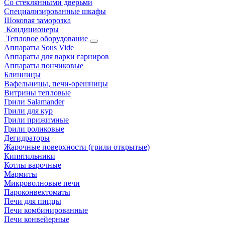
Со стеклянными дверьми
Специализированные шкафы
Шоковая заморозка
Кондиционеры
Тепловое оборудование
Аппараты Sous Vide
Аппараты для варки гарниров
Аппараты пончиковые
Блинницы
Вафельницы, печи-орешницы
Витрины тепловые
Грили Salamander
Грили для кур
Грили прижимные
Грили роликовые
Дегидраторы
Жарочные поверхности (грили открытые)
Кипятильники
Котлы варочные
Мармиты
Микроволновые печи
Пароконвектоматы
Печи для пиццы
Печи комбинированные
Печи конвейерные