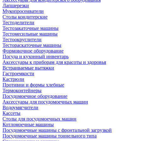
Лапшерезки
Мукопросеиватели
Столы кондитерские
Тестоделители
Тестозакаточные машины
Тестомесильные машины
Тестоокруглители
Тестораскаточные машины
Формовочное оборудование
Посуда и кухонный инвентарь
Аксессуары к приборам для красоты и здоровья
Встраиваемые вытяжки
Гастроемкости
Кастрюли
Противни и формы хлебные
Термоконтейнеры
Посудомоечное оборудование
Аксессуары для посудомоечных машин
Водоумягчители
Кассеты
Столы для посудомоечных машин
Котломоечные машины
Посудомоечные машины с фронтальной загрузкой
Посудомоечные машины тоннельного типа