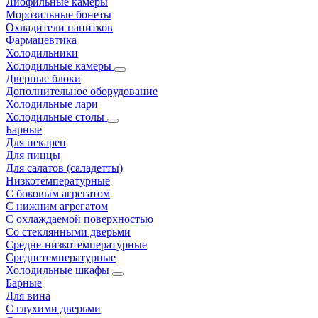
Лиофильные камеры
Морозильные бонеты
Охладители напитков
Фармацевтика
Холодильники
Холодильные камеры
Дверные блоки
Дополнительное оборудование
Холодильные лари
Холодильные столы
Барные
Для пекарен
Для пиццы
Для салатов (саладетты)
Низкотемпературные
С боковым агрегатом
С нижним агрегатом
С охлаждаемой поверхностью
Со стеклянными дверьми
Средне-низкотемпературные
Среднетемпературные
Холодильные шкафы
Барные
Для вина
С глухими дверьми