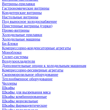
Витрины-прилавки
Гастрономические витрины
Кондитерские витрины
Настольные витрины
Под выносное холодоснабжение
Пристенные витрины (горки)
Промо-витрины
Холодильные прилавки
Холодильные машины
Би-Блоки
Компрессорно-конденсаторные агрегаты
Моноблоки
Сплит-системы
Воздухоохладители
Дополнительные опции к холодильным машинам
Компрессорно-ресиверные агрегаты
Скороморозильное оборудование
Теплообменное оборудование
Чиллеры
Шкафы
Шкафы для вызревания мяса
Шкафы комбинированные
Шкафы морозильные
Шкафы фармацевтические
Шкафы холодильные