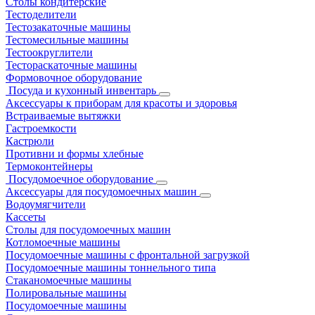
Столы кондитерские
Тестоделители
Тестозакаточные машины
Тестомесильные машины
Тестоокруглители
Тестораскаточные машины
Формовочное оборудование
Посуда и кухонный инвентарь
Аксессуары к приборам для красоты и здоровья
Встраиваемые вытяжки
Гастроемкости
Кастрюли
Противни и формы хлебные
Термоконтейнеры
Посудомоечное оборудование
Аксессуары для посудомоечных машин
Водоумягчители
Кассеты
Столы для посудомоечных машин
Котломоечные машины
Посудомоечные машины с фронтальной загрузкой
Посудомоечные машины тоннельного типа
Стаканомоечные машины
Полировальные машины
Посудомоечные машины