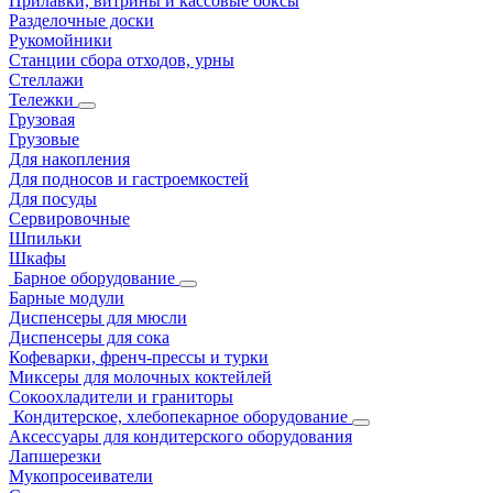
Прилавки, витрины и кассовые боксы
Разделочные доски
Рукомойники
Станции сбора отходов, урны
Стеллажи
Тележки
Грузовая
Грузовые
Для накопления
Для подносов и гастроемкостей
Для посуды
Сервировочные
Шпильки
Шкафы
Барное оборудование
Барные модули
Диспенсеры для мюсли
Диспенсеры для сока
Кофеварки, френч-прессы и турки
Миксеры для молочных коктейлей
Сокоохладители и граниторы
Кондитерское, хлебопекарное оборудование
Аксессуары для кондитерского оборудования
Лапшерезки
Мукопросеиватели