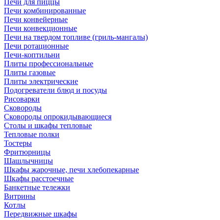
Печи для пиццы
Печи комбинированные
Печи конвейерные
Печи конвекционные
Печи на твердом топливе (гриль-мангалы)
Печи ротационные
Печи-коптильни
Плиты профессиональные
Плиты газовые
Плиты электрические
Подогреватели блюд и посуды
Рисоварки
Сковороды
Сковороды опрокидывающиеся
Столы и шкафы тепловые
Тепловые полки
Тостеры
Фритюрницы
Шашлычницы
Шкафы жарочные, печи хлебопекарные
Шкафы расстоечные
Банкетные тележки
Витрины
Котлы
Передвижные шкафы