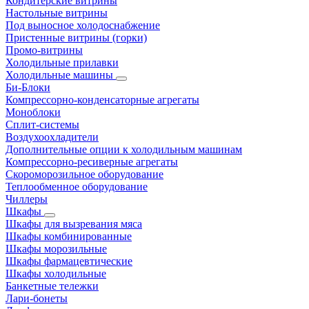
Кондитерские витрины
Настольные витрины
Под выносное холодоснабжение
Пристенные витрины (горки)
Промо-витрины
Холодильные прилавки
Холодильные машины
Би-Блоки
Компрессорно-конденсаторные агрегаты
Моноблоки
Сплит-системы
Воздухоохладители
Дополнительные опции к холодильным машинам
Компрессорно-ресиверные агрегаты
Скороморозильное оборудование
Теплообменное оборудование
Чиллеры
Шкафы
Шкафы для вызревания мяса
Шкафы комбинированные
Шкафы морозильные
Шкафы фармацевтические
Шкафы холодильные
Банкетные тележки
Лари-бонеты