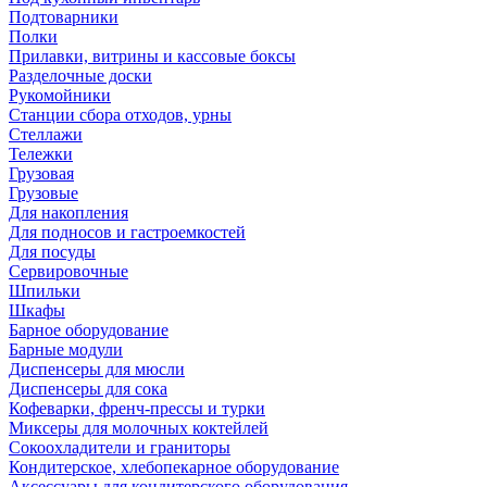
Подтоварники
Полки
Прилавки, витрины и кассовые боксы
Разделочные доски
Рукомойники
Станции сбора отходов, урны
Стеллажи
Тележки
Грузовая
Грузовые
Для накопления
Для подносов и гастроемкостей
Для посуды
Сервировочные
Шпильки
Шкафы
Барное оборудование
Барные модули
Диспенсеры для мюсли
Диспенсеры для сока
Кофеварки, френч-прессы и турки
Миксеры для молочных коктейлей
Сокоохладители и граниторы
Кондитерское, хлебопекарное оборудование
Аксессуары для кондитерского оборудования