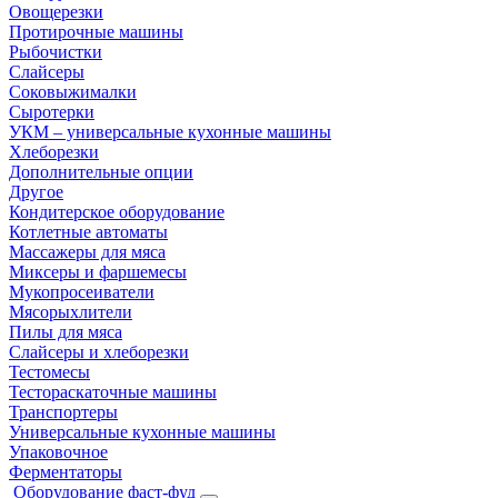
Овощерезки
Протирочные машины
Рыбочистки
Слайсеры
Соковыжималки
Сыротерки
УКМ – универсальные кухонные машины
Хлеборезки
Дополнительные опции
Другое
Кондитерское оборудование
Котлетные автоматы
Массажеры для мяса
Миксеры и фаршемесы
Мукопросеиватели
Мясорыхлители
Пилы для мяса
Слайсеры и хлеборезки
Тестомесы
Тестораскаточные машины
Транспортеры
Универсальные кухонные машины
Упаковочное
Ферментаторы
Оборудование фаст-фуд