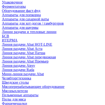
Упаковочное
Ферментаторы
Оборудование фаст-фуд
Аппараты для попкорна
Аппараты для сахарной ваты
Аппараты для хот-догов / гамбургеров
Аппараты для шаурмы
Линии раздачи и тепловые линии
БСВ
ИТЕРМА
Линия раздачи Abat HOT-LINE
Линия раздачи Abat Аста
Линия раздачи Abat Патша
Линия раздачи Abat передвижная
Линия раздачи Abat Премьер
Линия раздачи Atesy
Линия раздачи Rada
Мини-линия раздачи Abat
Челябторгтехника
Шведские столы
Мясоперерабатывающее оборудование
Мясорыхлители
Пельменные аппараты
Пилы для мяса
Фаршемешалки