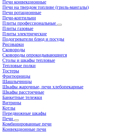
Печи конвекционные
Печи на твердом топливе (гриль-мангалы)
Печи ротационные
Печи-коптильни
Плиты профессиональные
Плиты газовые
Плиты электрические
Подогреватели блюд и посуды
Рисоварки
Сковороды
Сковороды опрокидывающиеся
Столы и шкафы тепловые
Тепловые полки
Тостеры
Фритюрницы
Шашлычницы
Шкафы жарочные, печи хлебопекарные
Шкафы расстоечные
Банкетные тележки
Витрины
Котлы
Передвижные шкафы
Печи
Комбинированные печи
Конвекционные печи