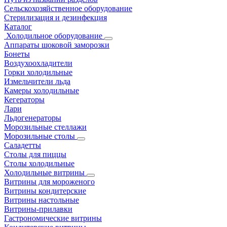
Сельскохозяйственное оборудование
Стерилизация и дезинфекция
Каталог
Холодильное оборудование
Аппараты шоковой заморозки
Бонеты
Воздухоохладители
Горки холодильные
Измельчители льда
Камеры холодильные
Кегераторы
Лари
Льдогенераторы
Морозильные стеллажи
Морозильные столы
Саладетты
Столы для пиццы
Столы холодильные
Холодильные витрины
Витрины для мороженого
Витрины кондитерские
Витрины настольные
Витрины-прилавки
Гастрономические витрины