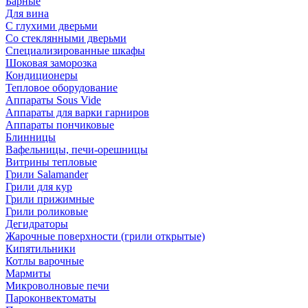
Барные
Для вина
С глухими дверьми
Со стеклянными дверьми
Специализированные шкафы
Шоковая заморозка
Кондиционеры
Тепловое оборудование
Аппараты Sous Vide
Аппараты для варки гарниров
Аппараты пончиковые
Блинницы
Вафельницы, печи-орешницы
Витрины тепловые
Грили Salamander
Грили для кур
Грили прижимные
Грили роликовые
Дегидраторы
Жарочные поверхности (грили открытые)
Кипятильники
Котлы варочные
Мармиты
Микроволновые печи
Пароконвектоматы