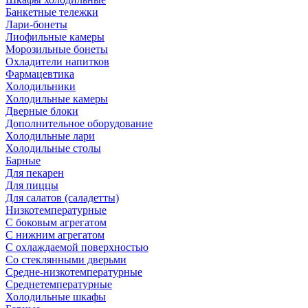
Банкетные тележки
Лари-бонеты
Лиофильные камеры
Морозильные бонеты
Охладители напитков
Фармацевтика
Холодильники
Холодильные камеры
Дверные блоки
Дополнительное оборудование
Холодильные лари
Холодильные столы
Барные
Для пекарен
Для пиццы
Для салатов (саладетты)
Низкотемпературные
С боковым агрегатом
С нижним агрегатом
С охлаждаемой поверхностью
Со стеклянными дверьми
Средне-низкотемпературные
Среднетемпературные
Холодильные шкафы