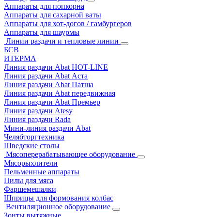
Аппараты для попкорна
Аппараты для сахарной ваты
Аппараты для хот-догов / гамбургеров
Аппараты для шаурмы
Линии раздачи и тепловые линии
БСВ
ИТЕРМА
Линия раздачи Abat HOT-LINE
Линия раздачи Abat Аста
Линия раздачи Abat Патша
Линия раздачи Abat передвижная
Линия раздачи Abat Премьер
Линия раздачи Atesy
Линия раздачи Rada
Мини-линия раздачи Abat
Челябторгтехника
Шведские столы
Мясоперерабатывающее оборудование
Мясорыхлители
Пельменные аппараты
Пилы для мяса
Фаршемешалки
Шприцы для формования колбас
Вентиляционное оборудование
Зонты вытяжные