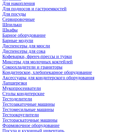
Для накопления
Для подносов и гастроемкостей
Для посуды
Сервировочные
Шпильки
Шкафы
Барное оборудование
Барные модули
Диспенсеры для мюсли
Диспенсеры для сока
Кофеварки, френч-прессы и турки
Миксеры для молочных коктейлей
Сокоохладители и граниторы
Кондитерское, хлебопекарное оборудование
Аксессуары для кондитерского оборудования
Лапшерезки
Мукопросеиватели
Столы кондитерские
Тестоделители
Тестозакаточные машины
Тестомесильные машины
Тестоокруглители
Тестораскаточные машины
Формовочное оборудование
Посуда и кухонный инвентарь