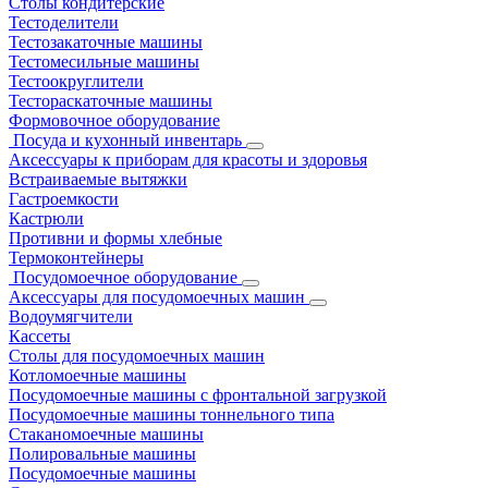
Столы кондитерские
Тестоделители
Тестозакаточные машины
Тестомесильные машины
Тестоокруглители
Тестораскаточные машины
Формовочное оборудование
Посуда и кухонный инвентарь
Аксессуары к приборам для красоты и здоровья
Встраиваемые вытяжки
Гастроемкости
Кастрюли
Противни и формы хлебные
Термоконтейнеры
Посудомоечное оборудование
Аксессуары для посудомоечных машин
Водоумягчители
Кассеты
Столы для посудомоечных машин
Котломоечные машины
Посудомоечные машины с фронтальной загрузкой
Посудомоечные машины тоннельного типа
Стаканомоечные машины
Полировальные машины
Посудомоечные машины