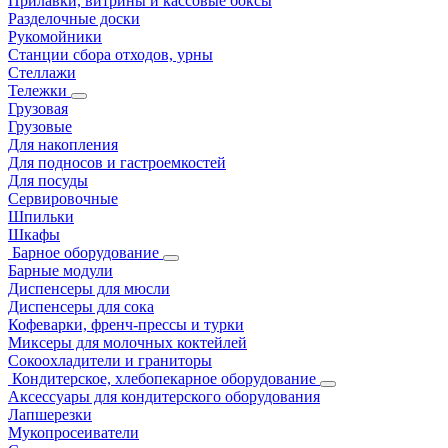
Прилавки, витрины и кассовые боксы
Разделочные доски
Рукомойники
Станции сбора отходов, урны
Стеллажи
Тележки
Грузовая
Грузовые
Для накопления
Для подносов и гастроемкостей
Для посуды
Сервировочные
Шпильки
Шкафы
Барное оборудование
Барные модули
Диспенсеры для мюсли
Диспенсеры для сока
Кофеварки, френч-прессы и турки
Миксеры для молочных коктейлей
Сокоохладители и граниторы
Кондитерское, хлебопекарное оборудование
Аксессуары для кондитерского оборудования
Лапшерезки
Мукопросеиватели