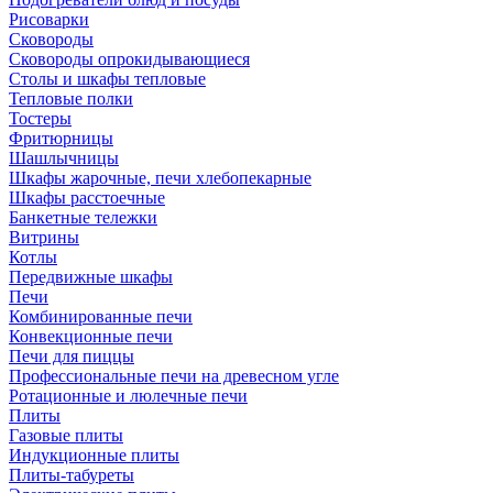
Рисоварки
Сковороды
Сковороды опрокидывающиеся
Столы и шкафы тепловые
Тепловые полки
Тостеры
Фритюрницы
Шашлычницы
Шкафы жарочные, печи хлебопекарные
Шкафы расстоечные
Банкетные тележки
Витрины
Котлы
Передвижные шкафы
Печи
Комбинированные печи
Конвекционные печи
Печи для пиццы
Профессиональные печи на древесном угле
Ротационные и люлечные печи
Плиты
Газовые плиты
Индукционные плиты
Плиты-табуреты