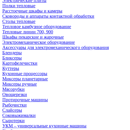
Электрические плиты
Полки тепловые
Расстоечные шкафы и камеры
Сковороды и аппараты контактной обработки
Столы тепловые
Тепловое камбузное оборудование
Тепловые линии 700, 900
Шкафы пекарские и жарочные
Электромеханическое оборудование
Аксессуары для электромеханического оборудования
Блендеры
Бликсеры
Картофелечистки
Куттеры
Кухонные процессоры
Миксеры планетарные
Миксеры ручные
Мясорубки
Овощерезки
Протирочные машины
Рыбочистки
Слайсеры
Соковыжималки
Сыротерки
УКМ – универсальные кухонные машины