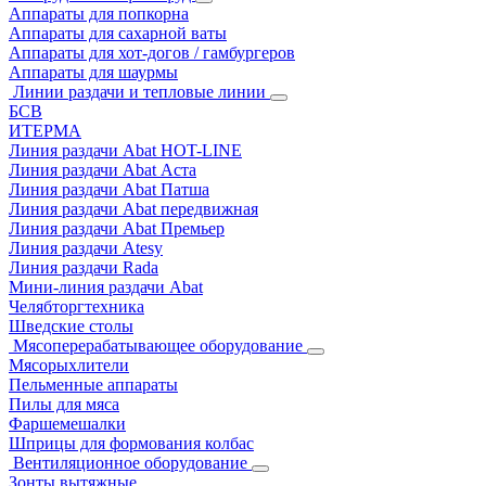
Аппараты для попкорна
Аппараты для сахарной ваты
Аппараты для хот-догов / гамбургеров
Аппараты для шаурмы
Линии раздачи и тепловые линии
БСВ
ИТЕРМА
Линия раздачи Abat HOT-LINE
Линия раздачи Abat Аста
Линия раздачи Abat Патша
Линия раздачи Abat передвижная
Линия раздачи Abat Премьер
Линия раздачи Atesy
Линия раздачи Rada
Мини-линия раздачи Abat
Челябторгтехника
Шведские столы
Мясоперерабатывающее оборудование
Мясорыхлители
Пельменные аппараты
Пилы для мяса
Фаршемешалки
Шприцы для формования колбас
Вентиляционное оборудование
Зонты вытяжные