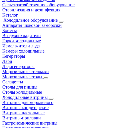
Сельскохозяйственное оборудование
Стерилизация и дезинфекция
Каталог
Холодильное оборудование
Аппараты шоковой заморозки
Бонеты
Воздухоохладители
Горки холодильные
Измельчители льда
Камеры холодильные
Кегераторы
Лари
Льдогенераторы
Морозильные стеллажи
Морозильные столы
Саладетты
Столы для пиццы
Столы холодильные
Холодильные витрины
Витрины для мороженого
Витрины кондитерские
Витрины настольные
Витрины-прилавки
Гастрономические витрины