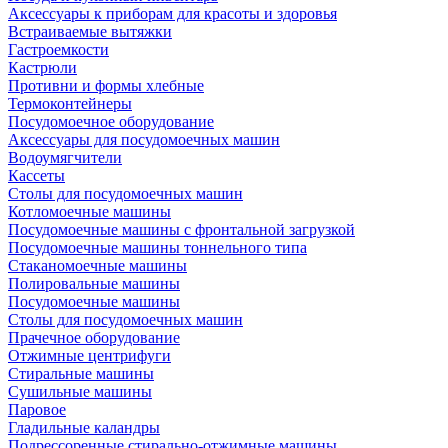
Аксессуары к приборам для красоты и здоровья
Встраиваемые вытяжки
Гастроемкости
Кастрюли
Противни и формы хлебные
Термоконтейнеры
Посудомоечное оборудование
Аксессуары для посудомоечных машин
Водоумягчители
Кассеты
Столы для посудомоечных машин
Котломоечные машины
Посудомоечные машины с фронтальной загрузкой
Посудомоечные машины тоннельного типа
Стаканомоечные машины
Полировальные машины
Посудомоечные машины
Столы для посудомоечных машин
Прачечное оборудование
Отжимные центрифуги
Стиральные машины
Сушильные машины
Паровое
Гладильные каландры
Подрессоренные стирально-отжимные машины