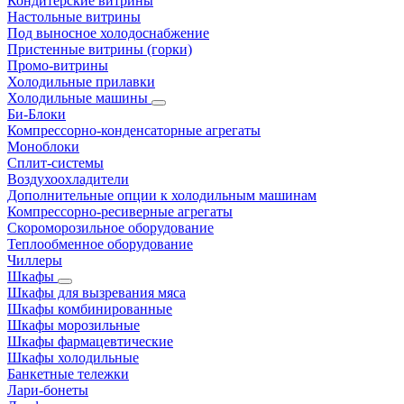
Кондитерские витрины
Настольные витрины
Под выносное холодоснабжение
Пристенные витрины (горки)
Промо-витрины
Холодильные прилавки
Холодильные машины
Би-Блоки
Компрессорно-конденсаторные агрегаты
Моноблоки
Сплит-системы
Воздухоохладители
Дополнительные опции к холодильным машинам
Компрессорно-ресиверные агрегаты
Скороморозильное оборудование
Теплообменное оборудование
Чиллеры
Шкафы
Шкафы для вызревания мяса
Шкафы комбинированные
Шкафы морозильные
Шкафы фармацевтические
Шкафы холодильные
Банкетные тележки
Лари-бонеты