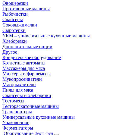
Овощерезки
Протирочные машины
Рыбочистки
Слайсеры
Соковыжималки
Сыротерки
УКМ – универсальные кухонные машины
Хлеборезки
Дополнительные опции
Другое
Кондитерское оборудование
Котлетные автоматы
Массажеры для мяса
Миксеры и фаршемесы
Мукопросеиватели
Мясорыхлители
Пилы для мяса
Слайсеры и хлеборезки
Тестомесы
Тестораскаточные машины
Транспортеры
Универсальные кухонные машины
Упаковочное
Ферментаторы
Оборудование фаст-фуд