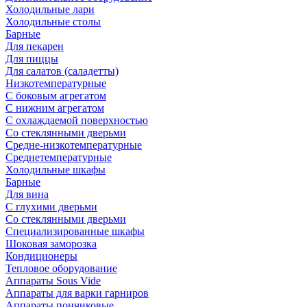
Холодильные лари
Холодильные столы
Барные
Для пекарен
Для пиццы
Для салатов (саладетты)
Низкотемпературные
С боковым агрегатом
С нижним агрегатом
С охлаждаемой поверхностью
Со стеклянными дверьми
Средне-низкотемпературные
Среднетемпературные
Холодильные шкафы
Барные
Для вина
С глухими дверьми
Со стеклянными дверьми
Специализированные шкафы
Шоковая заморозка
Кондиционеры
Тепловое оборудование
Аппараты Sous Vide
Аппараты для варки гарниров
Аппараты пончиковые