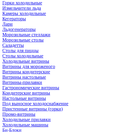
Горки холодильные
Измельчители льда
Камеры холодильные
Кегераторы
Лари
Льдогенераторы
Морозильные стеллажи
Морозильные столы
Саладетты
Столы для пиццы
Столы холодильные
Холодильные витрины
Витрины для мороженого
Витрины кондитерские
Витрины настольные
Витрины-прилавки
Гастрономические витрины
Кондитерские витрины
Настольные витрины
Под выносное холодоснабжение
Пристенные витрины (горки)
Промо-витрины
Холодильные прилавки
Холодильные машины
Би-Блоки