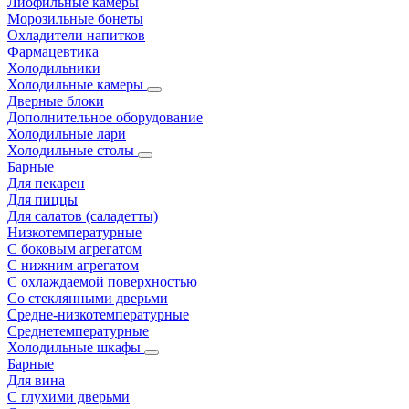
Лиофильные камеры
Морозильные бонеты
Охладители напитков
Фармацевтика
Холодильники
Холодильные камеры
Дверные блоки
Дополнительное оборудование
Холодильные лари
Холодильные столы
Барные
Для пекарен
Для пиццы
Для салатов (саладетты)
Низкотемпературные
С боковым агрегатом
С нижним агрегатом
С охлаждаемой поверхностью
Со стеклянными дверьми
Средне-низкотемпературные
Среднетемпературные
Холодильные шкафы
Барные
Для вина
С глухими дверьми