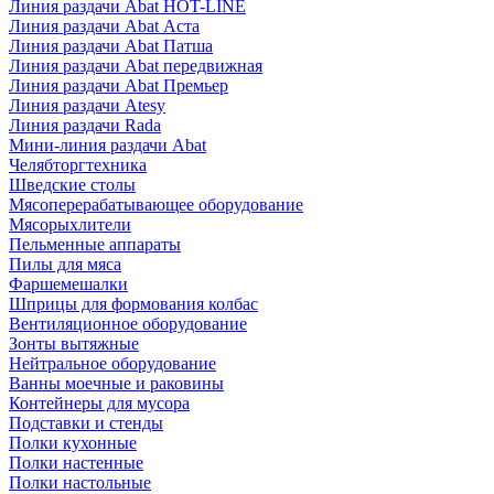
Линия раздачи Abat HOT-LINE
Линия раздачи Abat Аста
Линия раздачи Abat Патша
Линия раздачи Abat передвижная
Линия раздачи Abat Премьер
Линия раздачи Atesy
Линия раздачи Rada
Мини-линия раздачи Abat
Челябторгтехника
Шведские столы
Мясоперерабатывающее оборудование
Мясорыхлители
Пельменные аппараты
Пилы для мяса
Фаршемешалки
Шприцы для формования колбас
Вентиляционное оборудование
Зонты вытяжные
Нейтральное оборудование
Ванны моечные и раковины
Контейнеры для мусора
Подставки и стенды
Полки кухонные
Полки настенные
Полки настольные