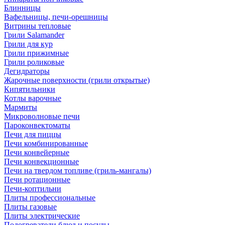
Блинницы
Вафельницы, печи-орешницы
Витрины тепловые
Грили Salamander
Грили для кур
Грили прижимные
Грили роликовые
Дегидраторы
Жарочные поверхности (грили открытые)
Кипятильники
Котлы варочные
Мармиты
Микроволновые печи
Пароконвектоматы
Печи для пиццы
Печи комбинированные
Печи конвейерные
Печи конвекционные
Печи на твердом топливе (гриль-мангалы)
Печи ротационные
Печи-коптильни
Плиты профессиональные
Плиты газовые
Плиты электрические
Подогреватели блюд и посуды