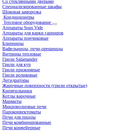
Со стеклянными дверьми
Специализированные шкафы
Шоковая заморозка
Кондиционеры
Тепловое оборудование
Аппараты Sous Vide
Аппараты для варки гарниров
Аппараты пончиковые
Блинницы
Вафельницы, печи-орешницы
Витрины тепловые
Грили Salamander
Грили для кур
Грили прижимные
Грили роликовые
Дегидраторы
Жарочные поверхности (грили открытые)
Кипятильники
Котлы варочные
Мармиты
Микроволновые печи
Пароконвектоматы
Печи для пиццы
Печи комбинированные
Печи конвейерные