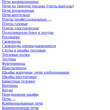
Печи конвекционные
Печи на твердом топливе (гриль-мангалы)
Печи ротационные
Печи-коптильни
Плиты профессиональные
Плиты газовые
Плиты электрические
Подогреватели блюд и посуды
Рисоварки
Сковороды
Сковороды опрокидывающиеся
Столы и шкафы тепловые
Тепловые полки
Тостеры
Фритюрницы
Шашлычницы
Шкафы жарочные, печи хлебопекарные
Шкафы расстоечные
Банкетные тележки
Витрины
Котлы
Передвижные шкафы
Печи
Комбинированные печи
Конвекционные печи