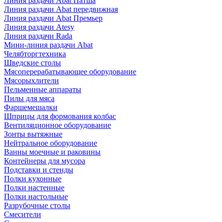
Линия раздачи Abat Патша
Линия раздачи Abat передвижная
Линия раздачи Abat Премьер
Линия раздачи Atesy
Линия раздачи Rada
Мини-линия раздачи Abat
Челябторгтехника
Шведские столы
Мясоперерабатывающее оборудование
Мясорыхлители
Пельменные аппараты
Пилы для мяса
Фаршемешалки
Шприцы для формования колбас
Вентиляционное оборудование
Зонты вытяжные
Нейтральное оборудование
Ванны моечные и раковины
Контейнеры для мусора
Подставки и стенды
Полки кухонные
Полки настенные
Полки настольные
Разрубочные столы
Смесители