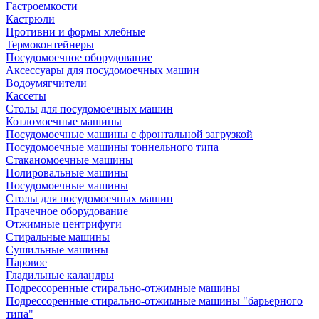
Гастроемкости
Кастрюли
Противни и формы хлебные
Термоконтейнеры
Посудомоечное оборудование
Аксессуары для посудомоечных машин
Водоумягчители
Кассеты
Столы для посудомоечных машин
Котломоечные машины
Посудомоечные машины с фронтальной загрузкой
Посудомоечные машины тоннельного типа
Стаканомоечные машины
Полировальные машины
Посудомоечные машины
Столы для посудомоечных машин
Прачечное оборудование
Отжимные центрифуги
Стиральные машины
Сушильные машины
Паровое
Гладильные каландры
Подрессоренные стирально-отжимные машины
Подрессоренные стирально-отжимные машины "барьерного
типа"