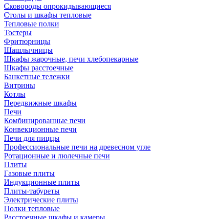
Сковороды опрокидывающиеся
Столы и шкафы тепловые
Тепловые полки
Тостеры
Фритюрницы
Шашлычницы
Шкафы жарочные, печи хлебопекарные
Шкафы расстоечные
Банкетные тележки
Витрины
Котлы
Передвижные шкафы
Печи
Комбинированные печи
Конвекционные печи
Печи для пиццы
Профессиональные печи на древесном угле
Ротационные и люлечные печи
Плиты
Газовые плиты
Индукционные плиты
Плиты-табуреты
Электрические плиты
Полки тепловые
Расстоечные шкафы и камеры