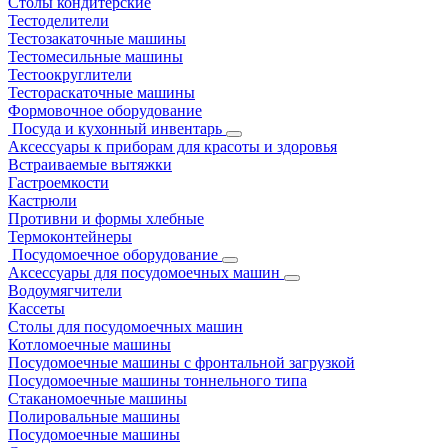
Столы кондитерские
Тестоделители
Тестозакаточные машины
Тестомесильные машины
Тестоокруглители
Тестораскаточные машины
Формовочное оборудование
Посуда и кухонный инвентарь
Аксессуары к приборам для красоты и здоровья
Встраиваемые вытяжки
Гастроемкости
Кастрюли
Противни и формы хлебные
Термоконтейнеры
Посудомоечное оборудование
Аксессуары для посудомоечных машин
Водоумягчители
Кассеты
Столы для посудомоечных машин
Котломоечные машины
Посудомоечные машины с фронтальной загрузкой
Посудомоечные машины тоннельного типа
Стаканомоечные машины
Полировальные машины
Посудомоечные машины