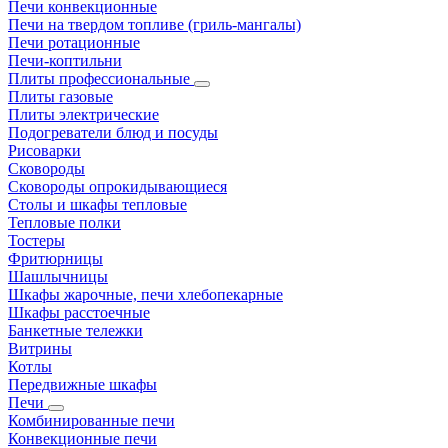
Печи конвекционные
Печи на твердом топливе (гриль-мангалы)
Печи ротационные
Печи-коптильни
Плиты профессиональные
Плиты газовые
Плиты электрические
Подогреватели блюд и посуды
Рисоварки
Сковороды
Сковороды опрокидывающиеся
Столы и шкафы тепловые
Тепловые полки
Тостеры
Фритюрницы
Шашлычницы
Шкафы жарочные, печи хлебопекарные
Шкафы расстоечные
Банкетные тележки
Витрины
Котлы
Передвижные шкафы
Печи
Комбинированные печи
Конвекционные печи