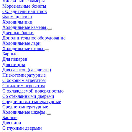
Лиофильные камеры
Морозильные бонеты
Охладители напитков
Фармацевтика
Холодильники
Холодильные камеры
Дверные блоки
Дополнительное оборудование
Холодильные лари
Холодильные столы
Барные
Для пекарен
Для пиццы
Для салатов (саладетты)
Низкотемпературные
С боковым агрегатом
С нижним агрегатом
С охлаждаемой поверхностью
Со стеклянными дверьми
Средне-низкотемпературные
Среднетемпературные
Холодильные шкафы
Барные
Для вина
С глухими дверьми