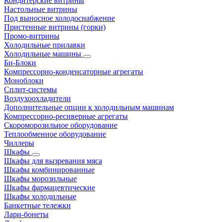
Кондитерские витрины
Настольные витрины
Под выносное холодоснабжение
Пристенные витрины (горки)
Промо-витрины
Холодильные прилавки
Холодильные машины
Би-Блоки
Компрессорно-конденсаторные агрегаты
Моноблоки
Сплит-системы
Воздухоохладители
Дополнительные опции к холодильным машинам
Компрессорно-ресиверные агрегаты
Скороморозильное оборудование
Теплообменное оборудование
Чиллеры
Шкафы
Шкафы для вызревания мяса
Шкафы комбинированные
Шкафы морозильные
Шкафы фармацевтические
Шкафы холодильные
Банкетные тележки
Лари-бонеты