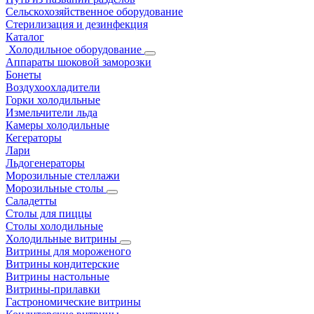
Сельскохозяйственное оборудование
Стерилизация и дезинфекция
Каталог
Холодильное оборудование
Аппараты шоковой заморозки
Бонеты
Воздухоохладители
Горки холодильные
Измельчители льда
Камеры холодильные
Кегераторы
Лари
Льдогенераторы
Морозильные стеллажи
Морозильные столы
Саладетты
Столы для пиццы
Столы холодильные
Холодильные витрины
Витрины для мороженого
Витрины кондитерские
Витрины настольные
Витрины-прилавки
Гастрономические витрины