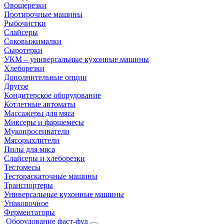
Овощерезки
Протирочные машины
Рыбочистки
Слайсеры
Соковыжималки
Сыротерки
УКМ – универсальные кухонные машины
Хлеборезки
Дополнительные опции
Другое
Кондитерское оборудование
Котлетные автоматы
Массажеры для мяса
Миксеры и фаршемесы
Мукопросеиватели
Мясорыхлители
Пилы для мяса
Слайсеры и хлеборезки
Тестомесы
Тестораскаточные машины
Транспортеры
Универсальные кухонные машины
Упаковочное
Ферментаторы
Оборудование фаст-фуд