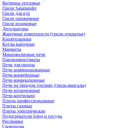
Витрины тепловые
Грили Salamander
Грили для кур
Грили прижимные
Грили роликовые
Дегидраторы
Жарочные поверхности (грили открытые)
Кипятильники
Котлы варочные
Мармиты
Микроволновые печи
Пароконвектоматы
Печи для пиццы
Печи комбинированные
Печи конвейерные
Печи конвекционные
Печи на твердом топливе (гриль-мангалы)
Печи ротационные
Печи-коптильни
Плиты профессиональные
Плиты газовые
Плиты электрические
Подогреватели блюд и посуды
Рисоварки
Сковороды