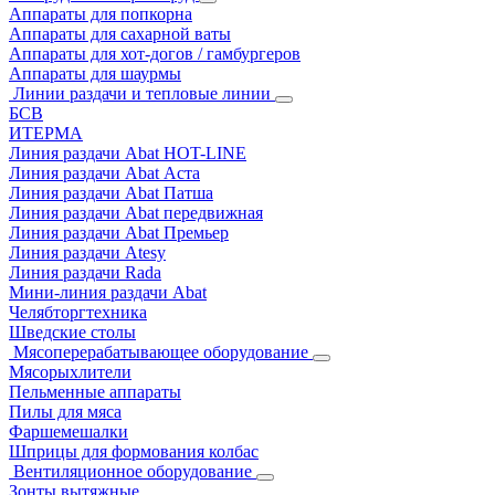
Аппараты для попкорна
Аппараты для сахарной ваты
Аппараты для хот-догов / гамбургеров
Аппараты для шаурмы
Линии раздачи и тепловые линии
БСВ
ИТЕРМА
Линия раздачи Abat HOT-LINE
Линия раздачи Abat Аста
Линия раздачи Abat Патша
Линия раздачи Abat передвижная
Линия раздачи Abat Премьер
Линия раздачи Atesy
Линия раздачи Rada
Мини-линия раздачи Abat
Челябторгтехника
Шведские столы
Мясоперерабатывающее оборудование
Мясорыхлители
Пельменные аппараты
Пилы для мяса
Фаршемешалки
Шприцы для формования колбас
Вентиляционное оборудование
Зонты вытяжные