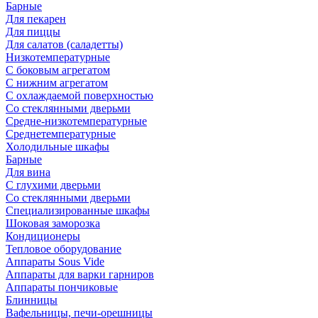
Барные
Для пекарен
Для пиццы
Для салатов (саладетты)
Низкотемпературные
С боковым агрегатом
С нижним агрегатом
С охлаждаемой поверхностью
Со стеклянными дверьми
Средне-низкотемпературные
Среднетемпературные
Холодильные шкафы
Барные
Для вина
С глухими дверьми
Со стеклянными дверьми
Специализированные шкафы
Шоковая заморозка
Кондиционеры
Тепловое оборудование
Аппараты Sous Vide
Аппараты для варки гарниров
Аппараты пончиковые
Блинницы
Вафельницы, печи-орешницы