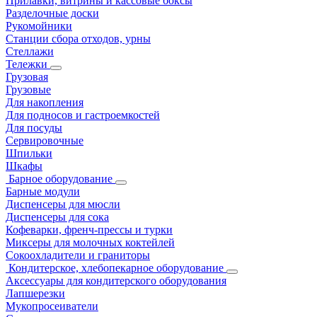
Прилавки, витрины и кассовые боксы
Разделочные доски
Рукомойники
Станции сбора отходов, урны
Стеллажи
Тележки
Грузовая
Грузовые
Для накопления
Для подносов и гастроемкостей
Для посуды
Сервировочные
Шпильки
Шкафы
Барное оборудование
Барные модули
Диспенсеры для мюсли
Диспенсеры для сока
Кофеварки, френч-прессы и турки
Миксеры для молочных коктейлей
Сокоохладители и граниторы
Кондитерское, хлебопекарное оборудование
Аксессуары для кондитерского оборудования
Лапшерезки
Мукопросеиватели