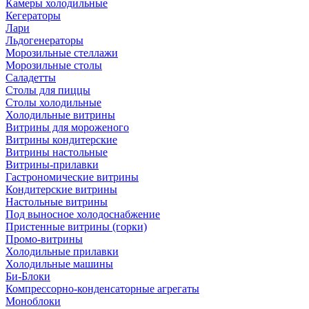
Камеры холодильные
Кегераторы
Лари
Льдогенераторы
Морозильные стеллажи
Морозильные столы
Саладетты
Столы для пиццы
Столы холодильные
Холодильные витрины
Витрины для мороженого
Витрины кондитерские
Витрины настольные
Витрины-прилавки
Гастрономические витрины
Кондитерские витрины
Настольные витрины
Под выносное холодоснабжение
Пристенные витрины (горки)
Промо-витрины
Холодильные прилавки
Холодильные машины
Би-Блоки
Компрессорно-конденсаторные агрегаты
Моноблоки