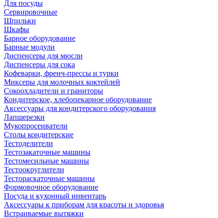
Для посуды
Сервировочные
Шпильки
Шкафы
Барное оборудование
Барные модули
Диспенсеры для мюсли
Диспенсеры для сока
Кофеварки, френч-прессы и турки
Миксеры для молочных коктейлей
Сокоохладители и граниторы
Кондитерское, хлебопекарное оборудование
Аксессуары для кондитерского оборудования
Лапшерезки
Мукопросеиватели
Столы кондитерские
Тестоделители
Тестозакаточные машины
Тестомесильные машины
Тестоокруглители
Тестораскаточные машины
Формовочное оборудование
Посуда и кухонный инвентарь
Аксессуары к приборам для красоты и здоровья
Встраиваемые вытяжки