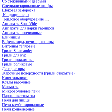
Со стеклянными дверьми
Специализированные шкафы
Шоковая заморозка
Кондиционеры
Тепловое оборудование
Аппараты Sous Vide
Аппараты для варки гарниров
Аппараты пончиковые
Блинницы
Вафельницы, печи-орешницы
Витрины тепловые
Грили Salamander
Грили для кур
Грили прижимные
Грили роликовые
Дегидраторы
Жарочные поверхности (грили открытые)
Кипятильники
Котлы варочные
Мармиты
Микроволновые печи
Пароконвектоматы
Печи для пиццы
Печи комбинированные
Печи конвейерные