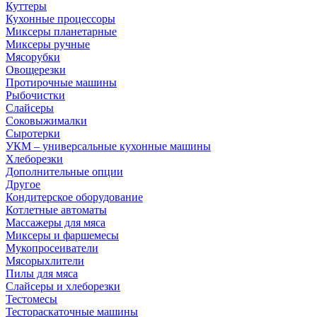
Куттеры
Кухонные процессоры
Миксеры планетарные
Миксеры ручные
Мясорубки
Овощерезки
Протирочные машины
Рыбочистки
Слайсеры
Соковыжималки
Сыротерки
УКМ – универсальные кухонные машины
Хлеборезки
Дополнительные опции
Другое
Кондитерское оборудование
Котлетные автоматы
Массажеры для мяса
Миксеры и фаршемесы
Мукопросеиватели
Мясорыхлители
Пилы для мяса
Слайсеры и хлеборезки
Тестомесы
Тестораскаточные машины