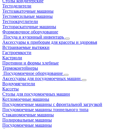
Столы кондитерские
Тестоделители
Тестозакаточные машины
Тестомесильные машины
Тестоокруглители
Тестораскаточные машины
Формовочное оборудование
Посуда и кухонный инвентарь
Аксессуары к приборам для красоты и здоровья
Встраиваемые вытяжки
Гастроемкости
Кастрюли
Противни и формы хлебные
Термоконтейнеры
Посудомоечное оборудование
Аксессуары для посудомоечных машин
Водоумягчители
Кассеты
Столы для посудомоечных машин
Котломоечные машины
Посудомоечные машины с фронтальной загрузкой
Посудомоечные машины тоннельного типа
Стаканомоечные машины
Полировальные машины
Посудомоечные машины