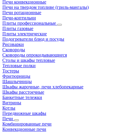
Печи конвекционные
Печи на твердом топливе (гриль-мангалы)
Печи ротационные
Печи-коптильни
Плиты профессиональные
Плиты газовые
Плиты электрические
Подогреватели блюд и посуды
Рисоварки
Сковороды
Сковороды опрокидывающиеся
Столы и шкафы тепловые
Тепловые полки
Тостеры
Фритюрницы
Шашлычницы
Шкафы жарочные, печи хлебопекарные
Шкафы расстоечные
Банкетные тележки
Витрины
Котлы
Передвижные шкафы
Печи
Комбинированные печи
Конвекционные печи