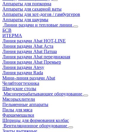
Аппараты для попкорна
Аппараты для сахарной ваты
Аппараты для хот-догов / гамбургеров
Аппараты для шаурмы
Линии раздачи и тепловые линии
БСВ
ИТЕРМА
Линия раздачи Abat HOT-LINE
Линия раздачи Abat Аста
Линия раздачи Abat Патша
Линия раздачи Abat передвижная
Линия раздачи Abat Премьер
Линия раздачи Atesy
Линия раздачи Rada
Мини-линия раздачи Abat
Челябторгтехника
Шведские столы
Мясоперерабатывающее оборудование
Мясорыхлители
Пельменные аппараты
Пилы для мяса
Фаршемешалки
Шприцы для формования колбас
Вентиляционное оборудование
Зонты вытяжные