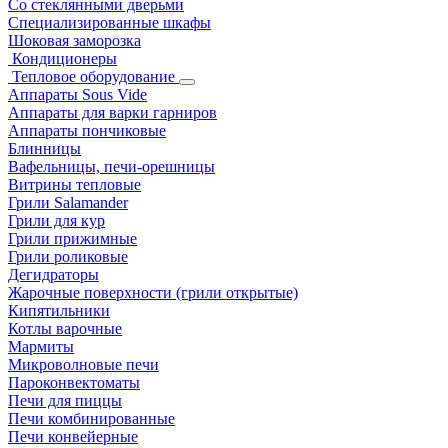
Со стеклянными дверьми
Специализированные шкафы
Шоковая заморозка
Кондиционеры
Тепловое оборудование
Аппараты Sous Vide
Аппараты для варки гарниров
Аппараты пончиковые
Блинницы
Вафельницы, печи-орешницы
Витрины тепловые
Грили Salamander
Грили для кур
Грили прижимные
Грили роликовые
Дегидраторы
Жарочные поверхности (грили открытые)
Кипятильники
Котлы варочные
Мармиты
Микроволновые печи
Пароконвектоматы
Печи для пиццы
Печи комбинированные
Печи конвейерные