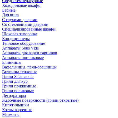
Среднетемпературные
Холодильные шкафы
Барные
Для вина
С глухими дверьми
Со стеклянными дверьми
Специализированные шкафы
Шоковая заморозка
Кондиционеры
Тепловое оборудование
Аппараты Sous Vide
Аппараты для варки гарниров
Аппараты пончиковые
Блинницы
Вафельницы, печи-орешницы
Витрины тепловые
Грили Salamander
Грили для кур
Грили прижимные
Грили роликовые
Дегидраторы
Жарочные поверхности (грили открытые)
Кипятильники
Котлы варочные
Мармиты