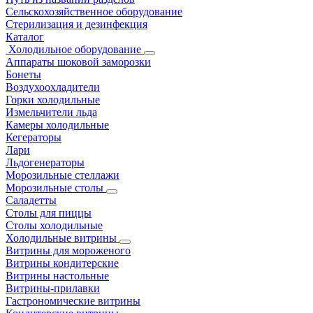
Сельскохозяйственное оборудование
Стерилизация и дезинфекция
Каталог
Холодильное оборудование
Аппараты шоковой заморозки
Бонеты
Воздухоохладители
Горки холодильные
Измельчители льда
Камеры холодильные
Кегераторы
Лари
Льдогенераторы
Морозильные стеллажи
Морозильные столы
Саладетты
Столы для пиццы
Столы холодильные
Холодильные витрины
Витрины для мороженого
Витрины кондитерские
Витрины настольные
Витрины-прилавки
Гастрономические витрины