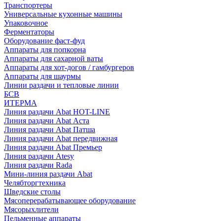
Транспортеры
Универсальные кухонные машины
Упаковочное
Ферментаторы
Оборудование фаст-фуд
Аппараты для попкорна
Аппараты для сахарной ваты
Аппараты для хот-догов / гамбургеров
Аппараты для шаурмы
Линии раздачи и тепловые линии
БСВ
ИТЕРМА
Линия раздачи Abat HOT-LINE
Линия раздачи Abat Аста
Линия раздачи Abat Патша
Линия раздачи Abat передвижная
Линия раздачи Abat Премьер
Линия раздачи Atesy
Линия раздачи Rada
Мини-линия раздачи Abat
Челябторгтехника
Шведские столы
Мясоперерабатывающее оборудование
Мясорыхлители
Пельменные аппараты