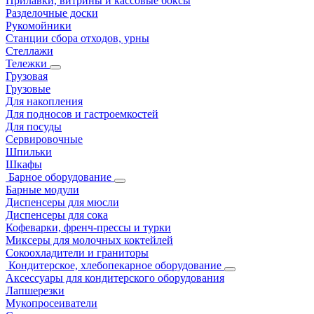
Прилавки, витрины и кассовые боксы
Разделочные доски
Рукомойники
Станции сбора отходов, урны
Стеллажи
Тележки
Грузовая
Грузовые
Для накопления
Для подносов и гастроемкостей
Для посуды
Сервировочные
Шпильки
Шкафы
Барное оборудование
Барные модули
Диспенсеры для мюсли
Диспенсеры для сока
Кофеварки, френч-прессы и турки
Миксеры для молочных коктейлей
Сокоохладители и граниторы
Кондитерское, хлебопекарное оборудование
Аксессуары для кондитерского оборудования
Лапшерезки
Мукопросеиватели