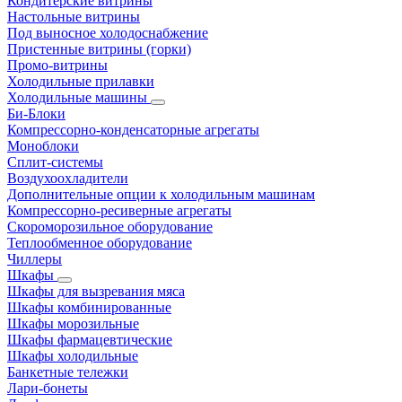
Кондитерские витрины
Настольные витрины
Под выносное холодоснабжение
Пристенные витрины (горки)
Промо-витрины
Холодильные прилавки
Холодильные машины
Би-Блоки
Компрессорно-конденсаторные агрегаты
Моноблоки
Сплит-системы
Воздухоохладители
Дополнительные опции к холодильным машинам
Компрессорно-ресиверные агрегаты
Скороморозильное оборудование
Теплообменное оборудование
Чиллеры
Шкафы
Шкафы для вызревания мяса
Шкафы комбинированные
Шкафы морозильные
Шкафы фармацевтические
Шкафы холодильные
Банкетные тележки
Лари-бонеты