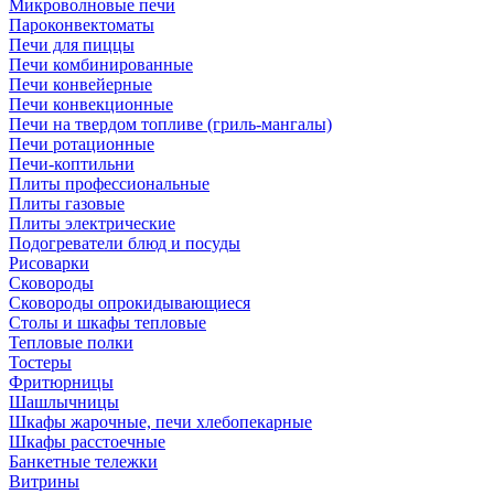
Микроволновые печи
Пароконвектоматы
Печи для пиццы
Печи комбинированные
Печи конвейерные
Печи конвекционные
Печи на твердом топливе (гриль-мангалы)
Печи ротационные
Печи-коптильни
Плиты профессиональные
Плиты газовые
Плиты электрические
Подогреватели блюд и посуды
Рисоварки
Сковороды
Сковороды опрокидывающиеся
Столы и шкафы тепловые
Тепловые полки
Тостеры
Фритюрницы
Шашлычницы
Шкафы жарочные, печи хлебопекарные
Шкафы расстоечные
Банкетные тележки
Витрины