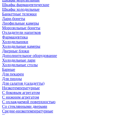
Шкафы морозильные
Шкафы фармацевтические
Шкафы холодильные
Банкетные тележки
Лари-бонеты
Лиофильные камеры
Морозильные бонеты
Охладители напитков
Фармацевтика
Холодильники
Холодильные камеры
Дверные блоки
Дополнительное оборудование
Холодильные лари
Холодильные столы
Барные
Для пекарен
Для пиццы
Для салатов (саладетты)
Низкотемпературные
С боковым агрегатом
С нижним агрегатом
С охлаждаемой поверхностью
Со стеклянными дверьми
Средне-низкотемпературные