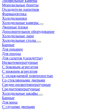
Лиофильные камеры
Морозильные бонеты
Охладители напитков
Фармацевтика
Холодильники
Холодильные камеры
Дверные блоки
Дополнительное оборудование
Холодильные лари
Холодильные столы
Барные
Для пекарен
Для пиццы
Для салатов (саладетты)
Низкотемпературные
С боковым агрегатом
С нижним агрегатом
С охлаждаемой поверхностью
Со стеклянными дверьми
Средне-низкотемпературные
Среднетемпературные
Холодильные шкафы
Барные
Для вина
С глухими дверьми