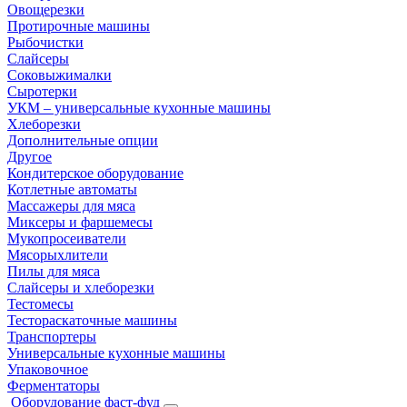
Овощерезки
Протирочные машины
Рыбочистки
Слайсеры
Соковыжималки
Сыротерки
УКМ – универсальные кухонные машины
Хлеборезки
Дополнительные опции
Другое
Кондитерское оборудование
Котлетные автоматы
Массажеры для мяса
Миксеры и фаршемесы
Мукопросеиватели
Мясорыхлители
Пилы для мяса
Слайсеры и хлеборезки
Тестомесы
Тестораскаточные машины
Транспортеры
Универсальные кухонные машины
Упаковочное
Ферментаторы
Оборудование фаст-фуд