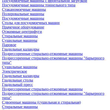
Посудомоечные машины с фронтальной загрузкой
Посудомоечные машины тоннельного типа
Стаканомоечные машины
Полировальные машины
Посудомоечные машины
Столы для посудомоечных машин
Прачечное оборудование
Отжимные центрифуги
Стиральные машины
Сушильные машины
Паровое
Гладильные каландры
Подрессоренные стирально-отжимные машины
Подрессоренные стирально-отжимные машины "барьерного
типа"
Сушильные машины
Электрическое
Гладильные каландры
Гладильные столы
Гладильный пресс
Подрессоренные стирально-отжимные машины
Подрессоренные стирально-отжимные машины "барьерного
типа"
Сдвоенные машины (сушильная и стиральная)
Стиральные машины