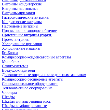
Витрины кондитерские
Витрины настольные
Витрины-прилавки
Гастрономические витрины
Кондитерские витрины
Настольные витрины
Под выносное холодоснабжение
Пристенные витрины (горки)
Промо-витрины
Холодильные прилавки
Холодильные машины
Би-Блоки
Компрессорно-конденсаторные агрегаты
Моноблоки
Сплит-системы
Воздухоохладители
Дополнительные опции к холодильным машинам
Компрессорно-ресиверные агрегаты
Скороморозильное оборудование
Теплообменное оборудование
Чиллеры
Шкафы
Шкафы для вызревания мяса
Шкафы комбинированные