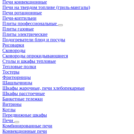
Печи конвекционные
Печи на твердом топливе (гриль-мангалы)
Печи ротационные
Печи-коптильни
Плиты профессиональные
Плиты газовые
Плиты электрические
Подогреватели блюд и посуды
Рисоварки
Сковороды
Сковороды опрокидывающиеся
Столы и шкафы тепловые
Тепловые полки
Тостеры
Фритюрницы
Шашлычницы
Шкафы жарочные, печи хлебопекарные
Шкафы расстоечные
Банкетные тележки
Витрины
Котлы
Передвижные шкафы
Печи
Комбинированные печи
Конвекционные печи