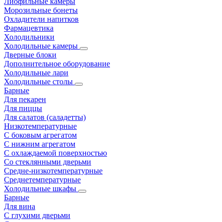
Лиофильные камеры
Морозильные бонеты
Охладители напитков
Фармацевтика
Холодильники
Холодильные камеры
Дверные блоки
Дополнительное оборудование
Холодильные лари
Холодильные столы
Барные
Для пекарен
Для пиццы
Для салатов (саладетты)
Низкотемпературные
С боковым агрегатом
С нижним агрегатом
С охлаждаемой поверхностью
Со стеклянными дверьми
Средне-низкотемпературные
Среднетемпературные
Холодильные шкафы
Барные
Для вина
С глухими дверьми