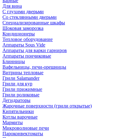
Барные
Для вина
С глухими дверьми
Со стеклянными дверьми
Специализированные шкафы
Шоковая заморозка
Кондиционеры
Тепловое оборудование
Аппараты Sous Vide
Аппараты для варки гарниров
Аппараты пончиковые
Блинницы
Вафельницы, печи-орешницы
Витрины тепловые
Грили Salamander
Грили для кур
Грили прижимные
Грили роликовые
Дегидраторы
Жарочные поверхности (грили открытые)
Кипятильники
Котлы варочные
Мармиты
Микроволновые печи
Пароконвектоматы