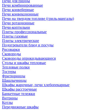
Печи для пиццы
Печи комбинированные
Печи конвейерные
Печи конвекционные
Печи на твердом топливе (гриль-мангалы)
Печи ротационные
Печи-коптильни
Плиты профессиональные
Плиты газовые
Плиты электрические
Подогреватели блюд и посуды
Рисоварки
Сковороды
Сковороды опрокидывающиеся
Столы и шкафы тепловые
Тепловые полки
Тостеры
Фритюрницы
Шашлычницы
Шкафы жарочные, печи хлебопекарные
Шкафы расстоечные
Банкетные тележки
Витрины
Котлы
Передвижные шкафы