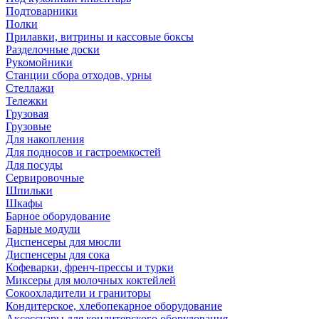
Подтоварники
Полки
Прилавки, витрины и кассовые боксы
Разделочные доски
Рукомойники
Станции сбора отходов, урны
Стеллажи
Тележки
Грузовая
Грузовые
Для накопления
Для подносов и гастроемкостей
Для посуды
Сервировочные
Шпильки
Шкафы
Барное оборудование
Барные модули
Диспенсеры для мюсли
Диспенсеры для сока
Кофеварки, френч-прессы и турки
Миксеры для молочных коктейлей
Сокоохладители и граниторы
Кондитерское, хлебопекарное оборудование
Аксессуары для кондитерского оборудования