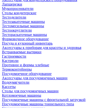
Лапшерезки
Мукопросеиватели
Столы кондитерские
Тестоделители
Тестозакаточные машины
Тестомесильные машины
Тестоокруглители
Тестораскаточные машины
Формовочное оборудование
Посуда и кухонный инвентарь
Аксессуары к приборам для красоты и здоровья
Встраиваемые вытяжки
Гастроемкости
Кастрюли
Противни и формы хлебные
Термоконтейнеры
Посудомоечное оборудование
Аксессуары для посудомоечных машин
Водоумягчители
Кассеты
Столы для посудомоечных машин
Котломоечные машины
Посудомоечные машины с фронтальной загрузкой
Посудомоечные машины тоннельного типа