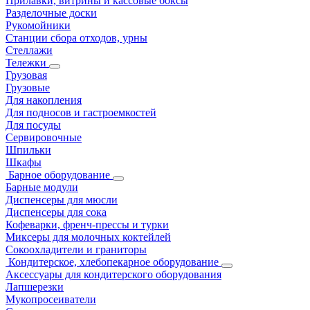
Прилавки, витрины и кассовые боксы
Разделочные доски
Рукомойники
Станции сбора отходов, урны
Стеллажи
Тележки
Грузовая
Грузовые
Для накопления
Для подносов и гастроемкостей
Для посуды
Сервировочные
Шпильки
Шкафы
Барное оборудование
Барные модули
Диспенсеры для мюсли
Диспенсеры для сока
Кофеварки, френч-прессы и турки
Миксеры для молочных коктейлей
Сокоохладители и граниторы
Кондитерское, хлебопекарное оборудование
Аксессуары для кондитерского оборудования
Лапшерезки
Мукопросеиватели