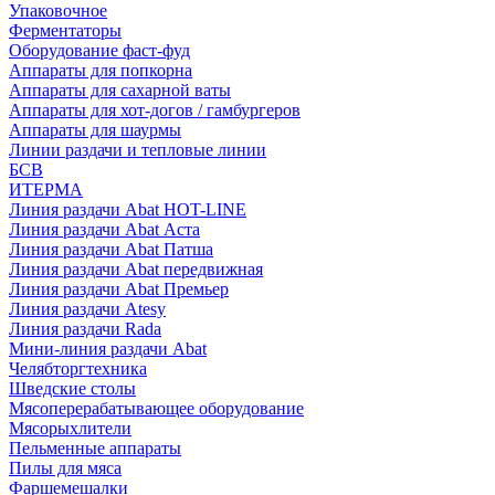
Упаковочное
Ферментаторы
Оборудование фаст-фуд
Аппараты для попкорна
Аппараты для сахарной ваты
Аппараты для хот-догов / гамбургеров
Аппараты для шаурмы
Линии раздачи и тепловые линии
БСВ
ИТЕРМА
Линия раздачи Abat HOT-LINE
Линия раздачи Abat Аста
Линия раздачи Abat Патша
Линия раздачи Abat передвижная
Линия раздачи Abat Премьер
Линия раздачи Atesy
Линия раздачи Rada
Мини-линия раздачи Abat
Челябторгтехника
Шведские столы
Мясоперерабатывающее оборудование
Мясорыхлители
Пельменные аппараты
Пилы для мяса
Фаршемешалки