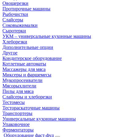
Овощерезки
Протирочные машины
Рыбочистки
Слайсеры
Соковыжималки
Сыротерки
УКМ – универсальные кухонные машины
Хлеборезки
Дополнительные опции
Другое
Кондитерское оборудование
Котлетные автоматы
Массажеры для мяса
Миксеры и фаршемесы
Мукопросеиватели
Мясорыхлители
Пилы для мяса
Слайсеры и хлеборезки
Тестомесы
Тестораскаточные машины
Транспортеры
Универсальные кухонные машины
Упаковочное
Ферментаторы
Оборудование фаст-фуд