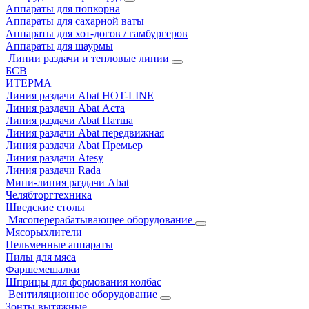
Аппараты для попкорна
Аппараты для сахарной ваты
Аппараты для хот-догов / гамбургеров
Аппараты для шаурмы
Линии раздачи и тепловые линии
БСВ
ИТЕРМА
Линия раздачи Abat HOT-LINE
Линия раздачи Abat Аста
Линия раздачи Abat Патша
Линия раздачи Abat передвижная
Линия раздачи Abat Премьер
Линия раздачи Atesy
Линия раздачи Rada
Мини-линия раздачи Abat
Челябторгтехника
Шведские столы
Мясоперерабатывающее оборудование
Мясорыхлители
Пельменные аппараты
Пилы для мяса
Фаршемешалки
Шприцы для формования колбас
Вентиляционное оборудование
Зонты вытяжные