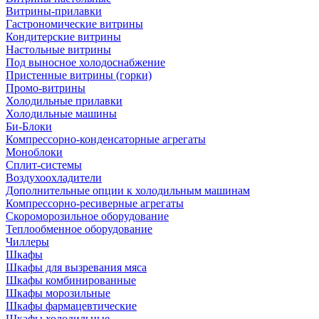
Витрины-прилавки
Гастрономические витрины
Кондитерские витрины
Настольные витрины
Под выносное холодоснабжение
Пристенные витрины (горки)
Промо-витрины
Холодильные прилавки
Холодильные машины
Би-Блоки
Компрессорно-конденсаторные агрегаты
Моноблоки
Сплит-системы
Воздухоохладители
Дополнительные опции к холодильным машинам
Компрессорно-ресиверные агрегаты
Скороморозильное оборудование
Теплообменное оборудование
Чиллеры
Шкафы
Шкафы для вызревания мяса
Шкафы комбинированные
Шкафы морозильные
Шкафы фармацевтические
Шкафы холодильные