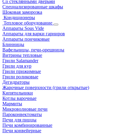
Со стеклянными дверьми
Специализированные шкафы
Шоковая заморозка
Кондиционеры
Тепловое оборудование
Аппараты Sous Vide
Аппараты для варки гарниров
Аппараты пончиковые
Блинницы
Вафельницы, печи-орешницы
Витрины тепловые
Грили Salamander
Грили для кур
Грили прижимные
Грили роликовые
Дегидраторы
Жарочные поверхности (грили открытые)
Кипятильники
Котлы варочные
Мармиты
Микроволновые печи
Пароконвектоматы
Печи для пиццы
Печи комбинированные
Печи конвейерные