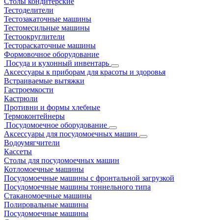
Столы кондитерские
Тестоделители
Тестозакаточные машины
Тестомесильные машины
Тестоокруглители
Тестораскаточные машины
Формовочное оборудование
Посуда и кухонный инвентарь
Аксессуары к приборам для красоты и здоровья
Встраиваемые вытяжки
Гастроемкости
Кастрюли
Противни и формы хлебные
Термоконтейнеры
Посудомоечное оборудование
Аксессуары для посудомоечных машин
Водоумягчители
Кассеты
Столы для посудомоечных машин
Котломоечные машины
Посудомоечные машины с фронтальной загрузкой
Посудомоечные машины тоннельного типа
Стаканомоечные машины
Полировальные машины
Посудомоечные машины