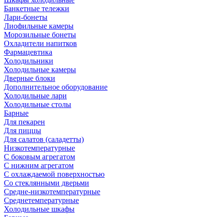
Банкетные тележки
Лари-бонеты
Лиофильные камеры
Морозильные бонеты
Охладители напитков
Фармацевтика
Холодильники
Холодильные камеры
Дверные блоки
Дополнительное оборудование
Холодильные лари
Холодильные столы
Барные
Для пекарен
Для пиццы
Для салатов (саладетты)
Низкотемпературные
С боковым агрегатом
С нижним агрегатом
С охлаждаемой поверхностью
Со стеклянными дверьми
Средне-низкотемпературные
Среднетемпературные
Холодильные шкафы