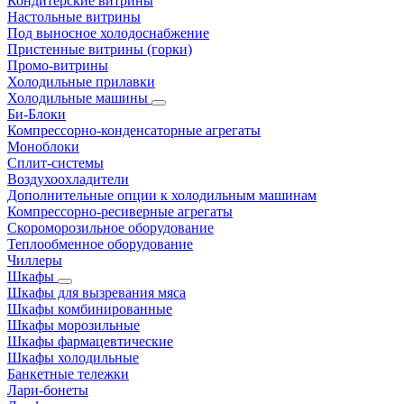
Кондитерские витрины
Настольные витрины
Под выносное холодоснабжение
Пристенные витрины (горки)
Промо-витрины
Холодильные прилавки
Холодильные машины
Би-Блоки
Компрессорно-конденсаторные агрегаты
Моноблоки
Сплит-системы
Воздухоохладители
Дополнительные опции к холодильным машинам
Компрессорно-ресиверные агрегаты
Скороморозильное оборудование
Теплообменное оборудование
Чиллеры
Шкафы
Шкафы для вызревания мяса
Шкафы комбинированные
Шкафы морозильные
Шкафы фармацевтические
Шкафы холодильные
Банкетные тележки
Лари-бонеты