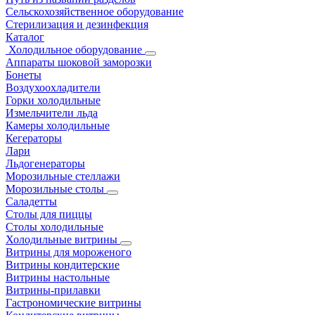
Сельскохозяйственное оборудование
Стерилизация и дезинфекция
Каталог
Холодильное оборудование
Аппараты шоковой заморозки
Бонеты
Воздухоохладители
Горки холодильные
Измельчители льда
Камеры холодильные
Кегераторы
Лари
Льдогенераторы
Морозильные стеллажи
Морозильные столы
Саладетты
Столы для пиццы
Столы холодильные
Холодильные витрины
Витрины для мороженого
Витрины кондитерские
Витрины настольные
Витрины-прилавки
Гастрономические витрины