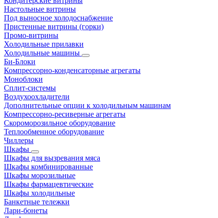
Кондитерские витрины
Настольные витрины
Под выносное холодоснабжение
Пристенные витрины (горки)
Промо-витрины
Холодильные прилавки
Холодильные машины
Би-Блоки
Компрессорно-конденсаторные агрегаты
Моноблоки
Сплит-системы
Воздухоохладители
Дополнительные опции к холодильным машинам
Компрессорно-ресиверные агрегаты
Скороморозильное оборудование
Теплообменное оборудование
Чиллеры
Шкафы
Шкафы для вызревания мяса
Шкафы комбинированные
Шкафы морозильные
Шкафы фармацевтические
Шкафы холодильные
Банкетные тележки
Лари-бонеты