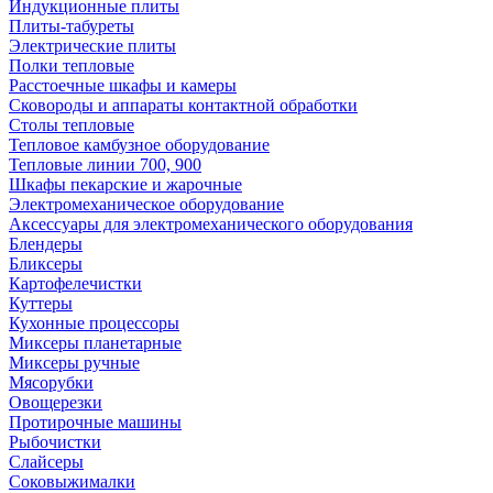
Индукционные плиты
Плиты-табуреты
Электрические плиты
Полки тепловые
Расстоечные шкафы и камеры
Сковороды и аппараты контактной обработки
Столы тепловые
Тепловое камбузное оборудование
Тепловые линии 700, 900
Шкафы пекарские и жарочные
Электромеханическое оборудование
Аксессуары для электромеханического оборудования
Блендеры
Бликсеры
Картофелечистки
Куттеры
Кухонные процессоры
Миксеры планетарные
Миксеры ручные
Мясорубки
Овощерезки
Протирочные машины
Рыбочистки
Слайсеры
Соковыжималки