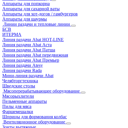
Аппараты для попкорна
Аппараты для сахарной ваты
Аппараты для хот-догов / гамбургеров
Аппараты для шаурмы
Линии раздачи и тепловые линии
БСВ
ИТЕРМА
Линия раздачи Abat HOT-LINE
Линия раздачи Abat Аста
Линия раздачи Abat Патша
Линия раздачи Abat передвижная
Линия раздачи Abat Премьер
Линия раздачи Atesy
Линия раздачи Rada
Мини-линия раздачи Abat
Челябторгтехника
Шведские столы
Мясоперерабатывающее оборудование
Мясорыхлители
Пельменные аппараты
Пилы для мяса
Фаршемешалки
Шприцы для формования колбас
Вентиляционное оборудование
Зонты вытяжные