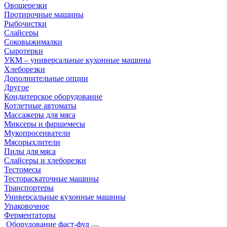
Овощерезки
Протирочные машины
Рыбочистки
Слайсеры
Соковыжималки
Сыротерки
УКМ – универсальные кухонные машины
Хлеборезки
Дополнительные опции
Другое
Кондитерское оборудование
Котлетные автоматы
Массажеры для мяса
Миксеры и фаршемесы
Мукопросеиватели
Мясорыхлители
Пилы для мяса
Слайсеры и хлеборезки
Тестомесы
Тестораскаточные машины
Транспортеры
Универсальные кухонные машины
Упаковочное
Ферментаторы
Оборудование фаст-фуд