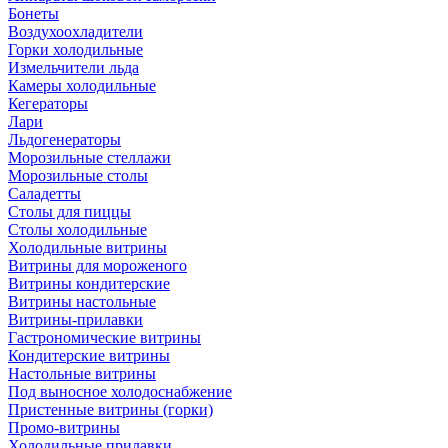
Бонеты
Воздухоохладители
Горки холодильные
Измельчители льда
Камеры холодильные
Кегераторы
Лари
Льдогенераторы
Морозильные стеллажи
Морозильные столы
Саладетты
Столы для пиццы
Столы холодильные
Холодильные витрины
Витрины для мороженого
Витрины кондитерские
Витрины настольные
Витрины-прилавки
Гастрономические витрины
Кондитерские витрины
Настольные витрины
Под выносное холодоснабжение
Пристенные витрины (горки)
Промо-витрины
Холодильные прилавки