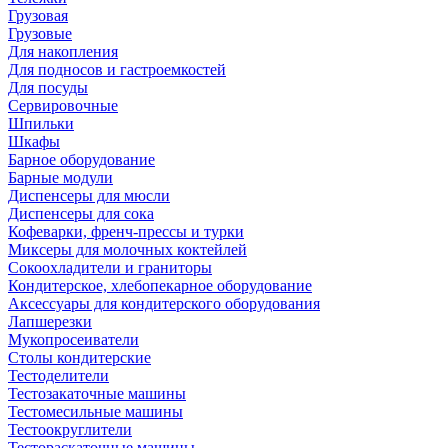
Грузовая
Грузовые
Для накопления
Для подносов и гастроемкостей
Для посуды
Сервировочные
Шпильки
Шкафы
Барное оборудование
Барные модули
Диспенсеры для мюсли
Диспенсеры для сока
Кофеварки, френч-прессы и турки
Миксеры для молочных коктейлей
Сокоохладители и граниторы
Кондитерское, хлебопекарное оборудование
Аксессуары для кондитерского оборудования
Лапшерезки
Мукопросеиватели
Столы кондитерские
Тестоделители
Тестозакаточные машины
Тестомесильные машины
Тестоокруглители
Тестораскаточные машины