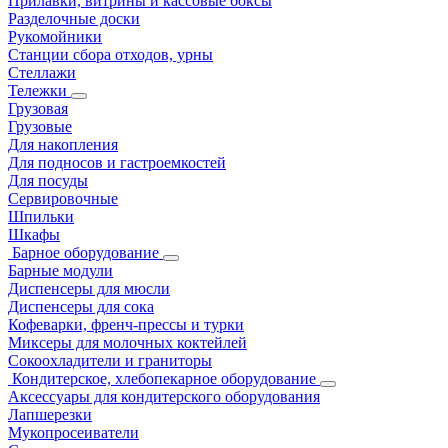
Прилавки, витрины и кассовые боксы
Разделочные доски
Рукомойники
Станции сбора отходов, урны
Стеллажи
Тележки
Грузовая
Грузовые
Для накопления
Для подносов и гастроемкостей
Для посуды
Сервировочные
Шпильки
Шкафы
Барное оборудование
Барные модули
Диспенсеры для мюсли
Диспенсеры для сока
Кофеварки, френч-прессы и турки
Миксеры для молочных коктейлей
Сокоохладители и граниторы
Кондитерское, хлебопекарное оборудование
Аксессуары для кондитерского оборудования
Лапшерезки
Мукопросеиватели