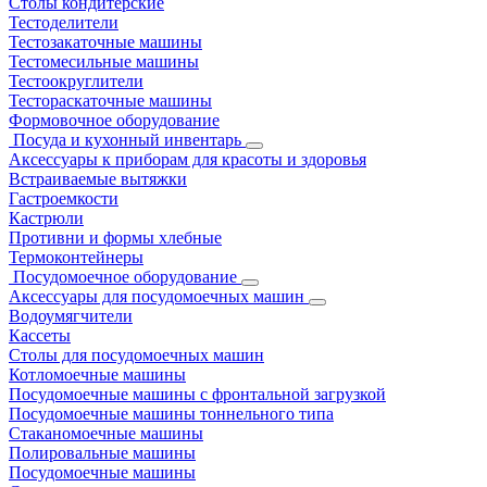
Столы кондитерские
Тестоделители
Тестозакаточные машины
Тестомесильные машины
Тестоокруглители
Тестораскаточные машины
Формовочное оборудование
Посуда и кухонный инвентарь
Аксессуары к приборам для красоты и здоровья
Встраиваемые вытяжки
Гастроемкости
Кастрюли
Противни и формы хлебные
Термоконтейнеры
Посудомоечное оборудование
Аксессуары для посудомоечных машин
Водоумягчители
Кассеты
Столы для посудомоечных машин
Котломоечные машины
Посудомоечные машины с фронтальной загрузкой
Посудомоечные машины тоннельного типа
Стаканомоечные машины
Полировальные машины
Посудомоечные машины