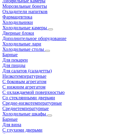
Лиофильные камеры
Морозильные бонеты
Охладители напитков
Фармацевтика
Холодильники
Холодильные камеры
Дверные блоки
Дополнительное оборудование
Холодильные лари
Холодильные столы
Барные
Для пекарен
Для пиццы
Для салатов (саладетты)
Низкотемпературные
С боковым агрегатом
С нижним агрегатом
С охлаждаемой поверхностью
Со стеклянными дверьми
Средне-низкотемпературные
Среднетемпературные
Холодильные шкафы
Барные
Для вина
С глухими дверьми