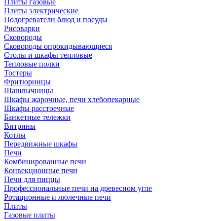
Плиты газовые
Плиты электрические
Подогреватели блюд и посуды
Рисоварки
Сковороды
Сковороды опрокидывающиеся
Столы и шкафы тепловые
Тепловые полки
Тостеры
Фритюрницы
Шашлычницы
Шкафы жарочные, печи хлебопекарные
Шкафы расстоечные
Банкетные тележки
Витрины
Котлы
Передвижные шкафы
Печи
Комбинированные печи
Конвекционные печи
Печи для пиццы
Профессиональные печи на древесном угле
Ротационные и люлечные печи
Плиты
Газовые плиты