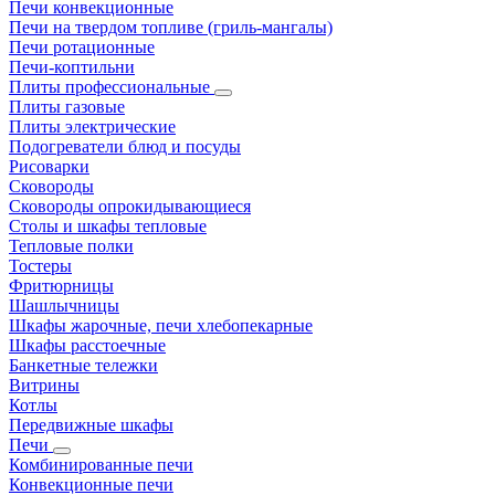
Печи конвекционные
Печи на твердом топливе (гриль-мангалы)
Печи ротационные
Печи-коптильни
Плиты профессиональные
Плиты газовые
Плиты электрические
Подогреватели блюд и посуды
Рисоварки
Сковороды
Сковороды опрокидывающиеся
Столы и шкафы тепловые
Тепловые полки
Тостеры
Фритюрницы
Шашлычницы
Шкафы жарочные, печи хлебопекарные
Шкафы расстоечные
Банкетные тележки
Витрины
Котлы
Передвижные шкафы
Печи
Комбинированные печи
Конвекционные печи