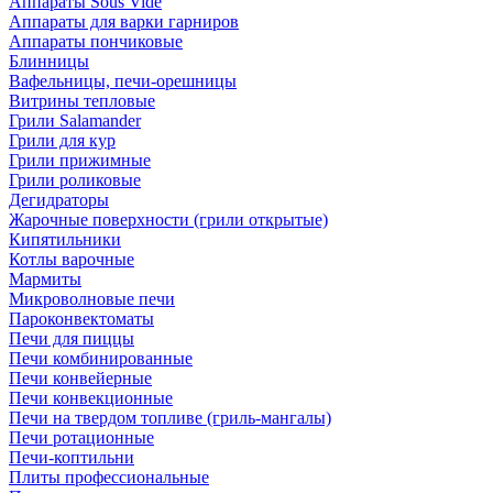
Аппараты Sous Vide
Аппараты для варки гарниров
Аппараты пончиковые
Блинницы
Вафельницы, печи-орешницы
Витрины тепловые
Грили Salamander
Грили для кур
Грили прижимные
Грили роликовые
Дегидраторы
Жарочные поверхности (грили открытые)
Кипятильники
Котлы варочные
Мармиты
Микроволновые печи
Пароконвектоматы
Печи для пиццы
Печи комбинированные
Печи конвейерные
Печи конвекционные
Печи на твердом топливе (гриль-мангалы)
Печи ротационные
Печи-коптильни
Плиты профессиональные