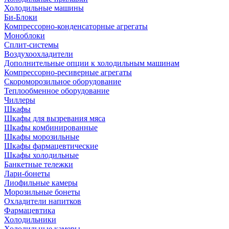
Холодильные машины
Би-Блоки
Компрессорно-конденсаторные агрегаты
Моноблоки
Сплит-системы
Воздухоохладители
Дополнительные опции к холодильным машинам
Компрессорно-ресиверные агрегаты
Скороморозильное оборудование
Теплообменное оборудование
Чиллеры
Шкафы
Шкафы для вызревания мяса
Шкафы комбинированные
Шкафы морозильные
Шкафы фармацевтические
Шкафы холодильные
Банкетные тележки
Лари-бонеты
Лиофильные камеры
Морозильные бонеты
Охладители напитков
Фармацевтика
Холодильники
Холодильные камеры