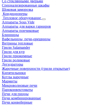
Со стеклянными дверьми
Специализированные шкафы
Шоковая заморозка
Кондиционеры
Тепловое оборудование
Аппараты Sous Vide
Аппараты для варки гарниров
Аппараты пончиковые
Блинницы
Вафельницы, печи-орешницы
Витрины тепловые
Грили Salamander
Грили для кур
Грили прижимные
Грили роликовые
Дегидраторы
Жарочные поверхности (грили открытые)
Кипятильники
Котлы варочные
Мармиты
Микроволновые печи
Пароконвектоматы
Печи для пиццы
Печи комбинированные
Печи конвейерные