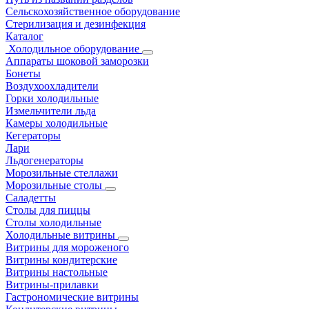
Сельскохозяйственное оборудование
Стерилизация и дезинфекция
Каталог
Холодильное оборудование
Аппараты шоковой заморозки
Бонеты
Воздухоохладители
Горки холодильные
Измельчители льда
Камеры холодильные
Кегераторы
Лари
Льдогенераторы
Морозильные стеллажи
Морозильные столы
Саладетты
Столы для пиццы
Столы холодильные
Холодильные витрины
Витрины для мороженого
Витрины кондитерские
Витрины настольные
Витрины-прилавки
Гастрономические витрины