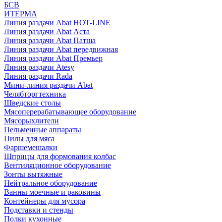
БСВ
ИТЕРМА
Линия раздачи Abat HOT-LINE
Линия раздачи Abat Аста
Линия раздачи Abat Патша
Линия раздачи Abat передвижная
Линия раздачи Abat Премьер
Линия раздачи Atesy
Линия раздачи Rada
Мини-линия раздачи Abat
Челябторгтехника
Шведские столы
Мясоперерабатывающее оборудование
Мясорыхлители
Пельменные аппараты
Пилы для мяса
Фаршемешалки
Шприцы для формования колбас
Вентиляционное оборудование
Зонты вытяжные
Нейтральное оборудование
Ванны моечные и раковины
Контейнеры для мусора
Подставки и стенды
Полки кухонные